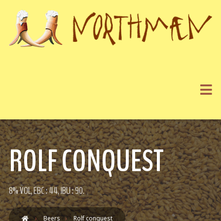
ROLF CONQUEST
8% VOL, EBC : 44, IBU : 90.
Beers
Rolf conquest