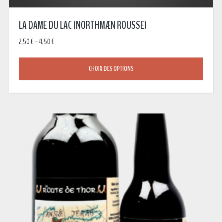
LA DAME DU LAC (NORTHMÆN ROUSSE)
2,50
€
–
4,50
€
CHOIX DES OPTIONS