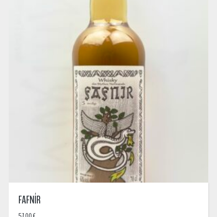
FAFNÍR
57,00
€