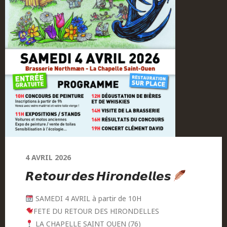
4 AVRIL 2026
𝙍𝙚𝙩𝙤𝙪𝙧 𝙙𝙚𝙨 𝙃𝙞𝙧𝙤𝙣𝙙𝙚𝙡𝙡𝙚𝙨
SAMEDI 4 AVRIL à partir de 10H
FETE DU RETOUR DES HIRONDELLES
LA CHAPELLE SAINT OUEN (76)