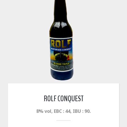
ROLF CONQUEST
8% vol, EBC : 44, IBU : 90.